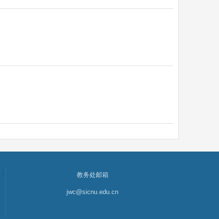
1
教务处邮箱
jwc@sicnu.edu.cn