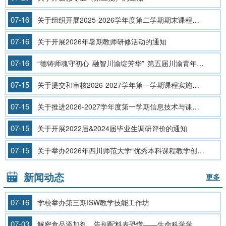
07-16
关于组织开展2025-2026学年度第二学期期末课程考试补（缓）考的通知
07-16
关于开展2026年暑期教师研修活动的通知
07-16
“德铸师魂守初心 融智川渝绽芳华” 第五届川渝青年教师风采大赛申报推荐结果公示
07-15
关于提交和审核2026-2027学年第一学期课程实施大纲的通知
07-15
关于推进2026-2027学年度第一学期信息技术与课堂教学深度融合的通知
07-15
关于开展2022届&2024届毕业生调研评价的通知
07-15
关于举办2026年四川师范大学“优秀本科课程教学创新”暨四川省第七届高校教师教学创新大赛校内预选赛的通知
新闻动态
更多
07-16
学校举办第三期ISW教学技能工作坊
07-03
解密食品添加剂，告别配料表恐慌——生命科学学院举办食品添加剂科普展